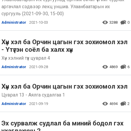
аргачлал сэдвээр лекц уншив. Улаанбаатарын их
сургууль (2021-09-30, 15-00)
Administrator
2021-10-03
3288
0
Хүн хэл ба Орчин цагын гэх зохиомол хэл
- Үтүгэн соёл ба халх хүн
Хүн хэлний түүх цуврал 4
Administrator
2021-09-28
4869
6
Хүн хэл ба Орчин цагын гэх зохиомол хэл
Цуврал 13 - Аялга судалгаа 1
Administrator
2021-09-19
4694
2
Эх сурвалж судлал ба миний бодол гэх
ухагдахуун 2