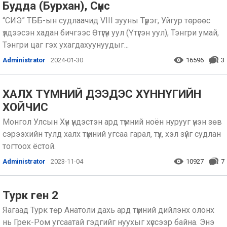
Будда (Бурхан), Сүнс
“СИЭ” ТББ-ын судлаачид VIII зууны Түрэг, Уйгур төрөөс
үлдээсэн хадан бичгээс Өтүгүн уул (Үтүгэн уул), Тэнгри умай,
Тэнгри цаг гэх ухагдахуунуудыг...
Administrator
2024-01-30
16596
3
ХАЛХ ТҮМНИЙ ДЭЭДЭС ХҮННҮГИЙН
ХОЙЧИС
Монгол Улсын Хүн үндэстэн ард түмний ноён нурууг үнэн зөв
сэрээхийн тулд халх түмний угсаа гарал, түүх, хэл зүйг судлан
тогтоох ёстой.
Administrator
2023-11-04
10927
7
Турк ген 2
Яагаад Турк төр Анатоли дахь ард түмний дийлэнх олонх
нь Грек-Ром угсаатай гэдгийг нуухыг хүссээр байна. Энэ