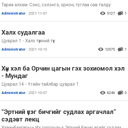
Тариа алхам. Сэкс, сэлэнгэ, оркон, туглаа сав талду
Administrator
2021-11-07
5127
1
Халх судалгаа
Цуврал 1 - Халх түмний түүх
Administrator
2021-10-15
12075
1
Хүн хэл ба Орчин цагын гэх зохиомол хэл
- Мундаг
Цуврал 14 - Үгийн тайлбар цуврал 1
Administrator
2021-10-07
6246
3
“Эртний үсэг бичгийг судлах аргачлал”
сэдэвт лекц
Улаанбаатарын Их сургуульд Эртний бичиг үсгийг судлах