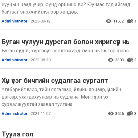
нууцын цаад учир юунд оршино вэ? Юунаас тэд айгаад
байгааг энэхүү нийтлэлээр хөндөв.
Administrator
2023-09-12
11632
1
Буган чулуун дурсгал болон хиригсүүр нь
Буган сүлдэт, хиргэсүрт соёлтой ард түмэн нь Гүй төр ажээ.
Administrator
2022-08-30
3303
2
Хүн үсэг бичгийн судалгаа сургалт
Үгүүлбэрийг үгээр, тийн ялгалаар, үйлийн явцаар, үйлийн
цагаар, ухагдахуунаар нь судлана. Мөн түүхэн эх
сурвалжуудтай заавал тулгана.
Administrator
2021-11-07
3626
3
Туула гол