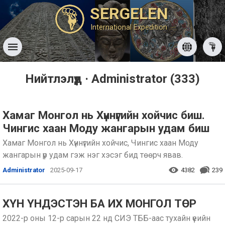
SERGELEN
International Expedition
Нийтлэлүүд · Administrator (333)
Хамаг Монгол нь Хүннүгийн хойчис биш.
Чингис хаан Моду жангарын удам биш
Хамаг Монгол нь Хүннүгийн хойчис, Чингис хаан Моду
жангарын үр удам гэж нэг хэсэг бид төөрч явав.
Administrator
2025-09-17
4382
239
ХҮН ҮНДЭСТЭН БА ИХ МОНГОЛ ТӨР
2022-р оны 12-р сарын 22 нд СИЭ ТББ-аас тухайн үеийн