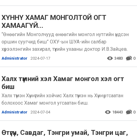
ХҮННҮ ХАМАГ МОНГОЛТОЙ ОГТ
ХАМААГҮЙ...
“Өнөөгийн Монголчууд өнөөгийн монгол нутгийн үндсэн
оршин суугчид биш” ОХУ-ын ШУА-ийн салбар
хүрээлэнгийн захирал, түүхийн ухааны доктор И.В.Зайцев.
Administrator
2024-07-17
3483
0
Халх түмний хэл Хамаг монгол хэл огт
биш
Халх түмэн Хүннүгийн хойчис Халх түмэн нь Хүннү угсаатан
болохоос Хамаг монгол угсаатан биш.
Administrator
2024-07-04
18443
0
Өтүгүн, Савдаг, Тэнгри умай, Тэнгри цаг,