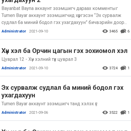
Bayanbat Bayna аккаунт эзэмшигч дараах комментыг
Tumen Bayar аккаунт эзэмшигчид хүргэсэн “Эх сурвалж
судлал ба миний бодол гэх ухагдахуун” бичвэрийн доор...
Administrator
2021-09-10
3465
6
Хүн хэл ба Орчин цагын гэх зохиомол хэл
Цуврал 12 - Хүн хэлний түүх цуврал 3
Administrator
2021-09-10
3724
1
Эх сурвалж судлал ба миний бодол гэх
ухагдахуун
Tumen Bayar аккаунт эзэмшигч танд хэлэх үг.
Administrator
2021-09-06
3522
1