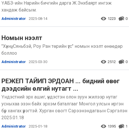
ҮАБЗ-ийн Нарийн бичгийн дарга Ж.Энхбаярт ингэж
хандаж байсым.
Administrator
2025-08-14
1223
0
Номын нээлт
"Хүннү, Сяньбэй, Роу Ран төрийн үгс" номын нээлт өнөөдөр
боллоо
Administrator
2025-03-30
2512
0
РЕЖЕП ТАЙИП ЭРДОАН ... бидний өвөг
дээдсийн өлгий нутагт ...
Үндэстний эрх ашиг, үндэстэн олон зуун жилээр нутаг
усныхаа эзэн байх эрхэм баталгааг Монгол улсын иргэн
бүр хангах үүрэгтэй. Хурган овогт Сэрээнэндагвын Сэргэлэн
2025.01.18
Administrator
2025-01-18
1395
1