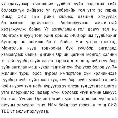
ухагдахуунаар синтаксис-өгүүлбэр зүйн задаргаа хийх
боломжгүй, хийвээс уг өгүүлбэрийн гол утга эс гарна.
Иймд СИЭ ТББ өөрийн хялбар, цаашид хөгжүүлэх
боломжлог аргачлалыг боловсруулан амжилттай
хэрэгжүүлж байна. Уг аргачлалын гол давуу тал нь
Монголын нууц товчоонд орших 2400 орчим өгүүлбэрийг
бүтцээр нь ангилж болж байна. Нэг үгээр хэлэхэд
Монголын нууц товчооны бүх өгүүлбэр ангилалд
хамрагдаж байна. Өнөөгийн Орчин цагийн монгол хэлний
хазгай өгүүлбэр зүйг засан сэрээхэд өвөг дээдсийн өгүүлбэр
зүйн ангилал маш чухал гэдгийг хүн бүр ухах болов уу. 74
жилийн турш орос дүрэм импортлон хүн хэлнийнхээ
өгүүлбэр зүйг сүйтгэсэн тул, өгүүлбэр зүйн манай хэлний
ноён нуруу тул, ноён нуруугаа хугалсан тул дээдэс шигээ
утга илэрхийлэх чадвар үгүй, боломж үгүй өнөөгийн мануус
болжээ. Үүнийг Орчин цагийн монгол хэлнээс үүсэлтэй
оюуны хомсдол гэнэ. Ийм байдлаас гарахын тулд СИЭ
ТББ уг ажлыг эхлүүлэв.