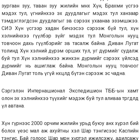
зургаан зуу, таван зуу жилийн өмнөх Хүн, Брахми үсгээ
мэдэх тул, үгнийнхээ эх дуудлагыг мэдэх тул ханзаар
тэмдэглэгдсэн дуудлагыг зөв сэрээх ухаанаа эзэмшжээ.
СИЭ Хүн үсгээр хадан бичээсээ сэрээж бүй тул, хүн
хэлнийнхээ өгүүлбэр зүйг мэдэх тул Монголын нууц
товчоон дахь өгүүлбэрийг зөв тасалж байна. Диван Лугат
толинд Хүн хэлний дүрэм орших тул, уг дүрмийг судалж
буй тул Хүн хэлнийнхээ жинхэн дүрмийг сэрээх үйлсэд
дүрмийг нь ашиглаж байна. Монголын нууц товчоог
Диван Лугат толь үгүй нөхцөлд бүтэн сэрээж эс чадна.
Сэргэлэн Интернашионал Экспедишион ТББ-ын хамт
олон эх хэлнийнхээ түүхийг мэдэж буй тул аливаа төөрөгдөлд
үл автана.
Хүн гүрнээс 2000 орчим жилийн урьд буюу анх хүрэл бий
болох үеэс мал аж ахуйтны хэл Шар тэнгисээс Каспийн
тэнгис, Бай голоос Шар мөрөн хүртэл ижилсэжү, адилсажү