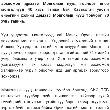
зохиомол дүрмээр Монголын нууц товчоог өнөө
монголчууд 40 хувь таниж буй. Казахстан улсын
өнөөгийн хэлний дүрмээр Монголын нууц товчоог 70
хувь танина.
Хүн үндэстэн монголчууд аа! Манай Орчин цагийн
зохиомол монгол хэл нь Үндэсний хэмжээний гамшиг
болжээ. Хүн үндэстэн өнөөгийн монголчууд болон Монголын
нууц товчоо хоёрын хооронд эвдэрхий хэлний 74 жилийн
учир байхаас өөр учир алга. Хэл хөгжинө гэх зохиомол
ухагдахууныг эх хэлээ мэдэхгүй, мөн зохиомол
хэлнийнхээ учрыг олоогүй нөхөд цаг аргацах зорилгоор
зохиожээ.
Монголын нууц товчооны өгүүлбэр болгонд СИЭ ТББ
синтаксис- өгүүлбэр зүйн шинжилгээ хийсээр тухай
өгүүлбэрийн гол утгыг, тухайн өгүүлбэрээр ямар агууламж
хүргэж бүйг тогтоож байна. Орчин цагийн монгол хэлний