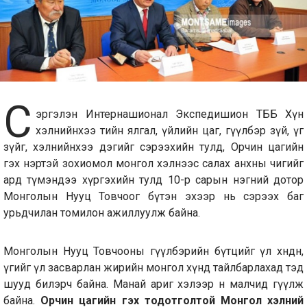
С
эргэлэн Интернашионал Экспедишион ТББ Хүн
хэлнийнхээ тийн ялгал, үйлийн цаг, өгүүлбэр зүй, үг
зүйг, хэлнийнхээ дэгийг сэрээхийн тулд, Орчин цагийн
гэх нэртэй зохиомол монгол хэлнээс салах анхны чигийг
ард түмэндээ хүргэхийн тулд 10-р сарын нэгний дотор
Монголын Нууц Товчоог бүтэн эхээр нь сэрээх баг
урьдчилан томилон ажиллуулж байна.
Монголын Нууц Товчооны өгүүлбэрийн бүтцийг үл хөндөн,
үгийг үл засварлан жирийн монгол хүнд тайлбарлахад тэд
шууд билэрч байна. Манай ариг хэлээр өнөө малчид өгүүлж
байна.
Орчин цагийн гэх тодотголтой Монгол хэлний