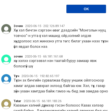
Зочин
2020-06-15 · 202.126.89.147
Хүн хэл бичгэн сэргээн өвөг дээдсийн "Монголын нууц 
товчоо"-н утга үг хэл машид ойр,хэлний элдэв 
хүндрэлээс хол жинхэнэ утга төгс билэг ухаан нээх түүхэн 
үйл явдал болох нээ.
зочин
2020-06-15 · 66.181.161.68
хүн хэлээ сэргээвэл нэн таатай.буруу замаар явж 
болохгүй шүү
Түүхч
2020-06-15 · 192.82.65.197
Түүхэн эх бичгийн сурвалжаа буруу уншиж ойлгосноор 
хамаг алдаа завхрал эхлээд байгаа юм. Хэл, түүх, газар 
зүйн ухаан хамтдаа байж гэмээ нь бид зөв замдаа орно
Tatar
2020-06-15 · 66.181.183.26
Казахын хэлний дүрмээр гэсэн болхоос Казах хэлээр 
гээгүй байна.  Дамдинсүрэнгийн хэлний дүрэмээр бид юу 