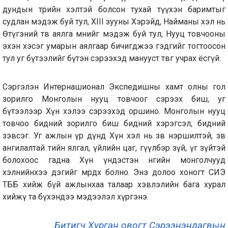
дундын төрийн хэлтэй болсон тухай түүхэн баримтыг
судлан мэдэж буй тул, XIII зууны Хэрэйд, Найманы хэл нь
Өтүгэний төв аялга мөнийг мэдэж буй тул, Нууц товчооны
эхэн хэсэг умарын аялгаар бичигджээ гэдгийг тогтоосон
тул уг бүтээлийг бүтэн сэрээхэд манууст төвөг учрах ёсгүй.
Сэргэлэн Интернашионал Экспедишны хамт олны гол
зорилго Монголын нууц товчоог сэрээх биш, уг
бүтээлээр Хүн хэлээ сэрээхэд оршино. Монголын нууц
товчоо бидний зорилго биш бидний хэрэгсэл, бидний
зэвсэг. Уг ажлын үр дүнд Хүн хэл нь зөв нэршилтэй, зөв
ангилалтай тийн ялгал, үйлийн цаг, өгүүлбэр зүй, үг зүйтэй
болохоос гадна Хүн үндэстэн өнөөгийн монголчууд
хэлнийнхээ дэгийг мөрдөх болно. Энэ долоо хоногт СИЭ
ТББ хийж бүй ажлынхаа талаар хэвлэлийн бага хурал
хийжү та бүхэндээ мэдээлэл хүргэнэ.
Битигч Хурган овогт Сэрээнэндагвын