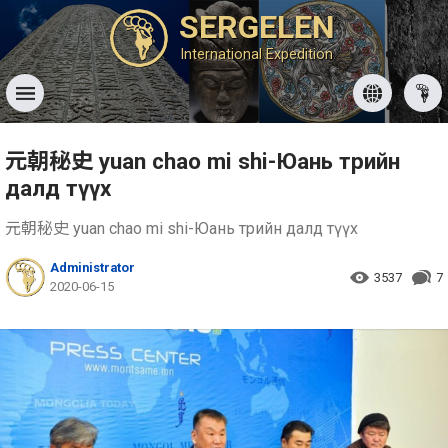
SERGELEN
International Expedition
元朝秘史 yuan chao mi shi-Юань төрийн
далд түүх
元朝秘史 yuan chao mi shi-Юань төрийн далд түүх
Administrator
3537
7
2020-06-15