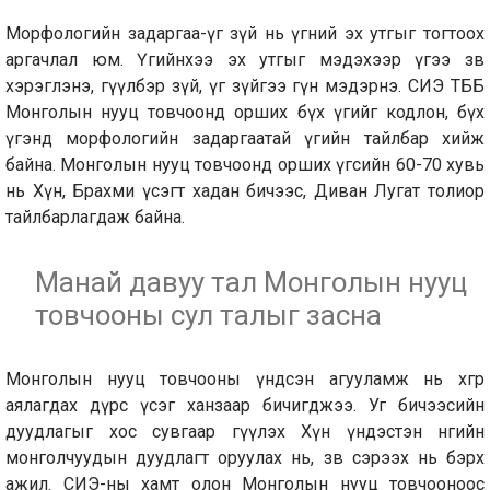
Морфологийн задаргаа-үг зүй нь үгний эх утгыг тогтоох
аргачлал юм. Үгийнхээ эх утгыг мэдэхээр үгээ зөв
хэрэглэнэ, өгүүлбэр зүй, үг зүйгээ гүн мэдэрнэ. СИЭ ТББ
Монголын нууц товчоонд орших бүх үгийг кодлон, бүх
үгэнд морфологийн задаргаатай үгийн тайлбар хийж
байна. Монголын нууц товчоонд орших үгсийн 60-70 хувь
нь Хүн, Брахми үсэгт хадан бичээс, Диван Лугат толиор
тайлбарлагдаж байна.
Манай давуу тал Монголын нууц
товчооны сул талыг засна
Монголын нууц товчооны үндсэн агууламж нь хөгөөр
аялагдах дүрс үсэг ханзаар бичигджээ. Уг бичээсийн
дуудлагыг хос сувгаар өгүүлэх Хүн үндэстэн өнөөгийн
монголчуудын дуудлагт оруулах нь, зөв сэрээх нь бэрх
ажил. СИЭ-ны хамт олон Монголын нууц товчооноос