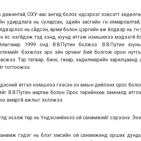
дажинтай, ОХУ-аас ангид болох үндсэрхэг зэвсэгт хөдөлг
йн удирдлага нь суларсан, эдийн засгийн гүн хямарлалтай
лдвэрлэл нь сүйдсэн, арми болон цэргийн аж үйлдвэр нь гүн 
н ёс үнэгүйдэж тэд хэнд, юунд итгэж үнэмшихээ мэдэхгүй 
лөгчөөр 1999 онд В.В.Путин болжээ. В.В.Путин юуны 
стемийг бэхжүүлэх эрх зүйн орчинг бий болгож орон нутг
хасжээ. Тэр татвар, банк, газар, хөдөлмөрийн харилцаанд
г тогтоожээ.
 үндэсний итгэл үнэмшлээ гээсэн хүн амын дийлэнх орос боло
дийг В.В.Путин өөртөө болон Орос төрийнхөө замналд итгүүлэ
ох амаргүй ажлыг эхлүүлжээ.
улд эхэлж төр нь Үндэснийнхээ ой санамжийг сэрээнэ. Энэ
анамж гэдэг нь бүлэг хүмүүсийн ой санамжинд орших дундын 