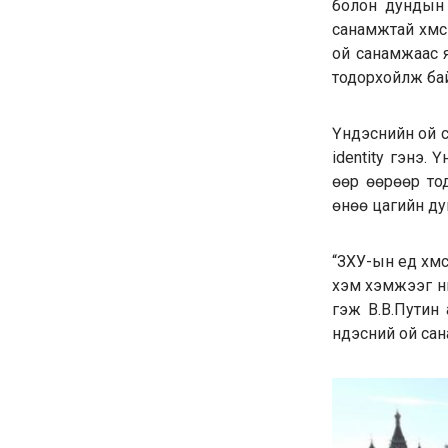
болон дундын 
санамжтай хүмү
ой санамжаас 
тодорхойлж ба
Үндэснийн ой с
identity гэнэ.
өөр өөрөөр то
өнөө цагийн ду
“ЗХУ-ын үед хүм
хэм хэмжээг н
гэж В.В.Путин 
үндэсний ой сан