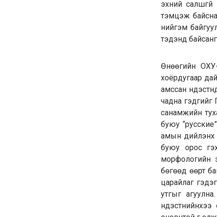
эхний салшгүй
тэмцэж байсна
нийгэм байгуул
тэдэнд байсангү
Өнөөгийн ОХУ-
хоёрдугаар дай
амссан үндэстнүү
чадна гэдгийг 
санамжийн туха
буюу “русские”
амын дийлэнх о
буюу орос гэх
морфологийн з
бөгөөд өөрт ба
царайлаг гэдэг
утгыг агуулна
үндэстнийнхээ 