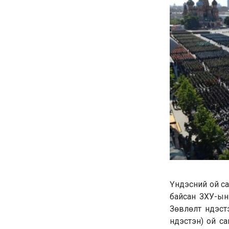
Үндэсний ой са
байсан ЗХУ-ын х
Зөвлөлт үндэс
үндэстэн) ой с