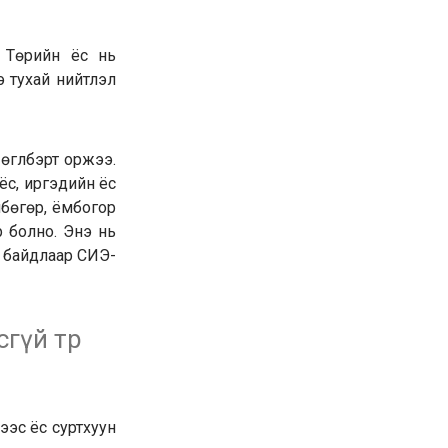
 Төрийн ёс нь
нэ тухай нийтлэл
өгүүлбэрт оржээ.
ёс, иргэдийн ёс
мбөгөр, ёмбогор
р болно. Энэ нь
йн байдлаар СИЭ-
сгүй төр
ээс ёс суртхуун