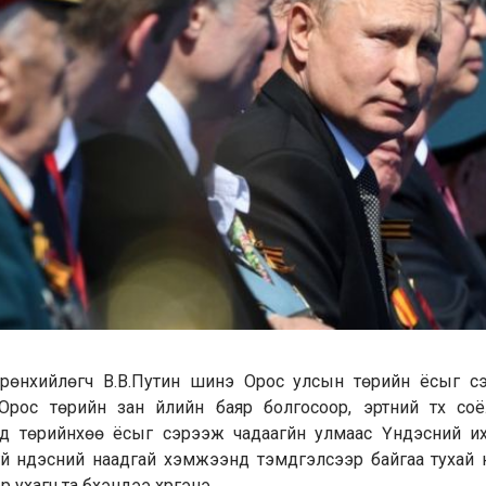
рөнхийлөгч В.В.Путин шинэ Орос улсын төрийн ёсыг с
Орос төрийн зан үйлийн баяр болгосоор, эртний түүх соёл
д төрийнхөө ёсыг сэрээж чадаагүйн улмаас Үндэсний и
гүй үндэсний наадгай хэмжээнд тэмдгэлсээр байгаа тухай
р ухагч та бүхэндээ хүргэнэ.