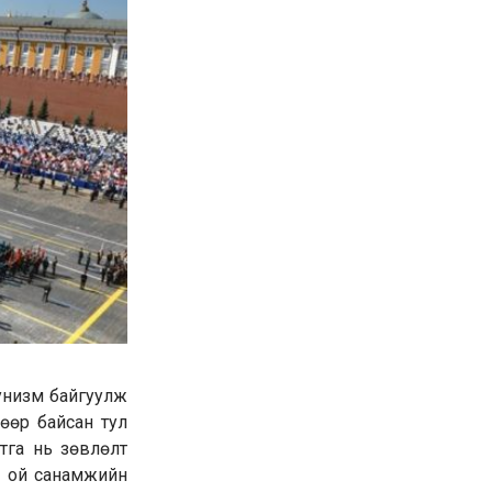
мунизм байгуулж
ь өөр байсан тул
тга нь зөвлөлт
ий ой санамжийн