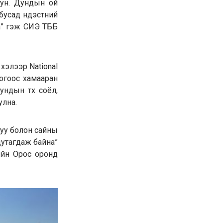
уун. Дундын ой
бусад үндэстний
а” гэж СИЭ ТББ
хэлээр National
логоос хамааран
дын түүх соёл,
улна.
 муу болон сайны
утагдаж байна”
еийн Орос оронд