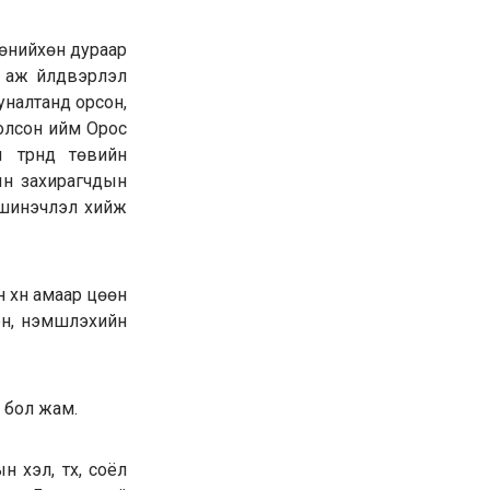
өөнийхөн дураар
, аж үйлдвэрлэл
уналтанд орсон,
болсон ийм Орос
түрүүнд төвийн
ын захирагчдын
 шинэчлэл хийж
н хүн амаар цөөн
н, үнэмшүүлэхийн
 бол жам.
хэл, түүх, соёл