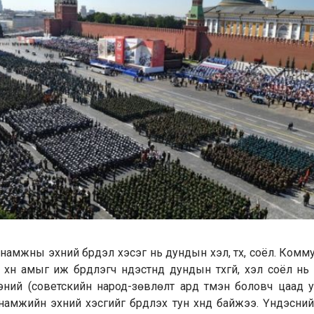
намжны эхний бүрдэл хэсэг нь дундын хэл, түүх, соёл. Ком
үн амыг иж бүрдүүлэгч үндэстнүүд дундын түүхгүй, хэл соёл н
тэний (советскийн народ-зөвлөлт ард түмэн боловч цаад у
анамжийн эхний хэсгийг бүрдүүлэх тун хүнд байжээ. Үндэсн