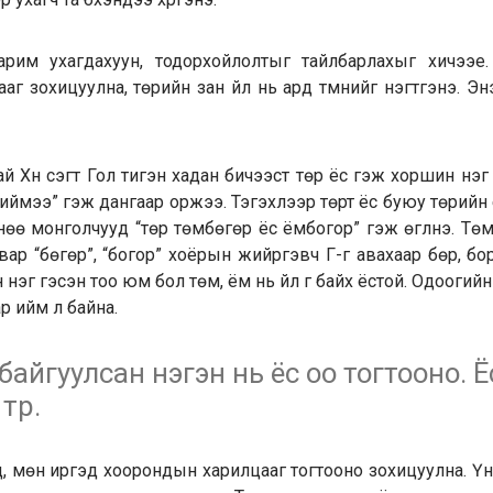
рим ухагдахуун, тодорхойлолтыг тайлбарлахыг хичээе.
цааг зохицуулна, төрийн зан үйл нь ард түмнийг нэгтгэнэ. Э
ай Хүн үсэгт Гол тигэн хадан бичээст төр ёс гэж хоршин нэг 
иймээ” гэж дангаар оржээ. Тэгэхлээр төрт ёс буюу төрийн 
нөө монголчууд “төр төмбөгөр ёс ёмбогор” гэж өгүүлнэ. Тө
авар “бөгөр”, “богор” хоёрын жийргэвч Г-г авахаар бөр, бо
нэг гэсэн тоо юм бол төм, ём нь үйл үг байх ёстой. Одооги
р ийм л байна.
 байгуулсан нэгэн нь ёс оо тогтооно. Ё
төр.
д, мөн иргэд хоорондын харилцааг тогтооно зохицуулна. Үүн