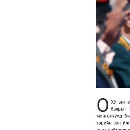
О
ХУ-ын е
баярыг 
монголчууд би
төрийн зан үйл
энэхүү нийтлэлээ