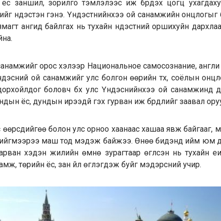
ёс заншил, зорилго тэмүүлэлээс иж бүрдэх цогц ухагдах
үсийг үндэстэн гэнэ. Үндэстнийнхээ ой санамжийн онцлогыг 
ямагт ангид байлгах нь тухайн үндэстний оршихуйн дархла
йна.
анамжийг орос хэлээр Национальное самосознание, англи 
 Үндэсний ой санамжийг улс болгон өөрийн түүх, соёлын онц
дорхойлдог боловч бүх улс Үндэснийнхээ ой санамжинд дун
ндын ёс, дундын ирээдүй гэх гурван иж бүрдлийг заавал ору
үүс өөрсдийгөө болон улс орноо хаанаас хашаа явж байгааг,
ийгмээрээ маш тод мэдэж байжээ. Өнөө бидэнд ийм юм д
арван хэдэн жилийн өмнө зурагтаар өгүүлсэн нь тухайн ү
амж, төрийн ёс, зан үйл өгүүлэгдэж буйг мэдэрсний учир.