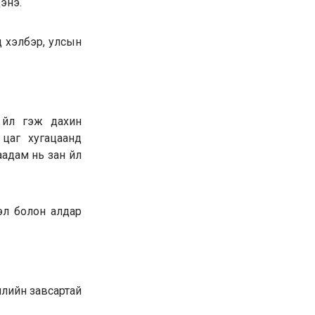
энэ.
д хэлбэр, улсын
 үйл гэж дахин
 цаг хугацаанд
адам нь зан үйл
гэл болон алдар
лийн завсартай