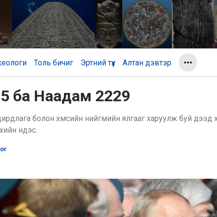
хеологи
Толь бичиг
Эртний түүх
Алтан дэвтэр
75 ба Наадам 2229
дирдлага болон хүмүүсийн нийгмийн ялгааг харуулж буй дээд 
хийн үндэс.
tor