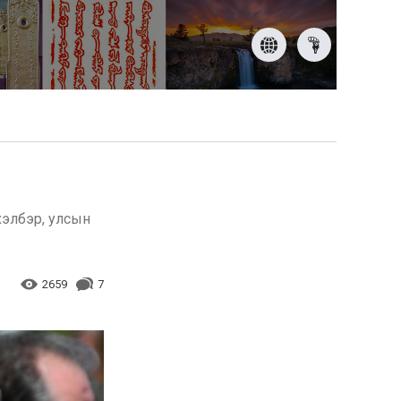
хэлбэр, улсын
2659
7