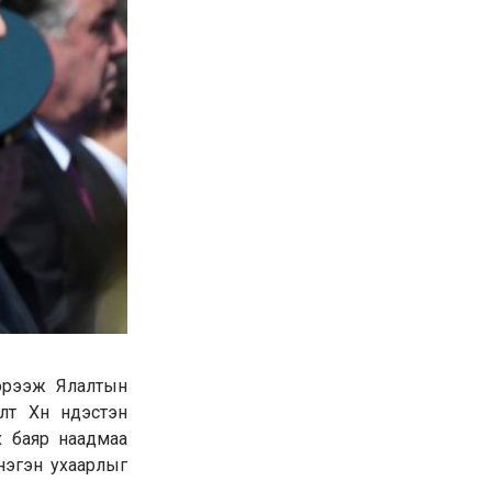
эрээж Ялалтын
т Хүн үндэстэн
х баяр наадмаа
 нэгэн ухаарлыг