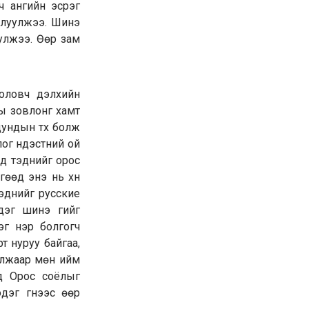
ч ангийн эсрэг
рлуулжээ. Шинэ
уулжээ. Өөр зам
боловч дэлхийн
ны зовлонг хамт
 дундын түүх болж
ог үндэстний ой
өд тэднийг орос
гөөд энэ нь хүн
Тэднийг русские
дэг шинэ үгийг
эг нэр болгогч
т нуруу байгаа,
валжаар мөн ийм
өд Орос соёлыг
эдэг үгнээс өөр