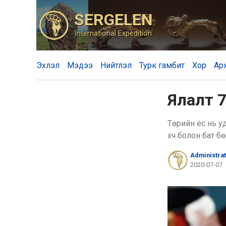
SERGELEN
International Expedition
Эхлэл
Мэдээ
Нийтлэл
Турк гамбит
Хор
Ар
Ялалт 
Төрийн ёс нь у
хүч болон бат бө
Administra
2020-07-07