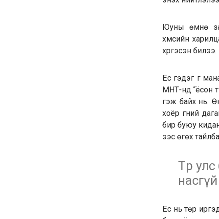
Юуны өмнө за
хүмүүсийн харил
хүргэсэн билээ.
Ёс гэдэг үг ман
МНТ-нд “ёсон т
гэж байх нь. Ө
хоёр үгний даг
бир буюу кидан 
ээс өгөх тайлба
Төр улс
насгүй 
Ёс нь төр иргэ