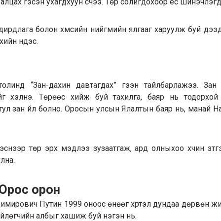
алцах гэсэн ухагдхуун үүсчээ. Төр солигдохоор ёс шинэчлэгд
дирдлага болон хүмүүсийн нийгмийн ялгааг харуулж буй дээ
хийн үндэс.
олинд “Зан-дахин давтагдах” гээн тайлбарлажээ. Зан
ийг хэлнэ. Төрөөс хийж буй тахилга, баяр нь тодорхой
 тул зан үйл болно. Оросын улсын Ялалтын баяр нь, манай На
тгэснээр төр эрх мэдлээ зузаатгаж, ард олныхоо хүчин зүт
лна.
 Орос орон
имирович Путин 1999 оноос өнөөг хүртэл дундаа дөрвөн жи
йлөгчийн албыг хашиж буй нэгэн нь.