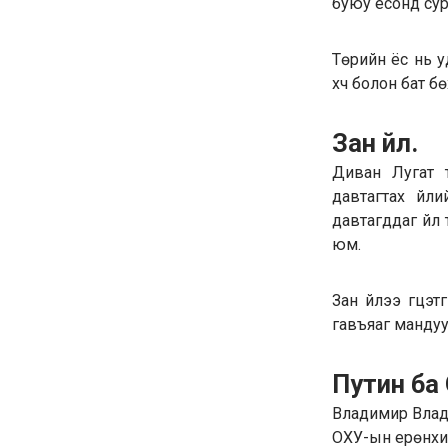
буюу ёсонд сур
Төрийн ёс нь у
хүч болон бат бө
Зан үйл.
Диван Лугат т
давтагтах үйл
давтагддаг үйл
юм.
Зан үйлээ гүцэ
гавъяаг мандуу
Путин ба
Владимир Влад
ОХУ-ын ерөнхи