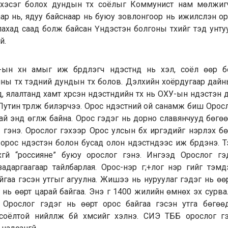
 хэсэг болох дундын түүх соёлыг Коммунист нам мөлжиг
ар нь, ядуу байснаар нь буюу зовлонгоор нь ижилсүүлэн о
ахад саад болж байсан Үндэстэн болгоны түүхийг тэд унт
й.
ын хүн амыг иж бүрдүүлэгч үндэстнүүд нь хэл, соёл өөр 
ны түүх тэдний дундын түүх болов. Дэлхийн хоёрдугаар дай
д, ялалтанд хамт хүрсэн үндэстнүүдийн түүх нь ОХУ-ын үндэстэн
Путин түрүүлж билэрчээ. Орос үндэстний ой санамж биш Оросл
й энд өгүүлж байна. Орос гэдэг нь дорно славянчууд бөгө
 гэнэ. Орослог гэхээр Орос улсын бүх иргэдийг нэрлэх бө
рос үндэстэн болон бусад олон үндэстнүүдээс иж бүрдэнэ. 
гүй “россияне” буюу орослог гэнэ. Ингээд Орослог гэ
адаргаагаар тайлбарлая. Орос-нэр үг;+лог нэр үгийг тэмд
йгаа гэсэн утгыг агуулна. Жишээ нь нуруулаг гэдэг нь өөр
 нь өөрт царай байгаа. Энэ үг 1400 жилийн өмнөх эх сур
. Орослог гэдэг нь өөрт орос байгаа гэсэн утга бөгө
соёлтой нийлүүлж бүй хүмүүсийг хэлнэ. СИЭ ТББ орослог г